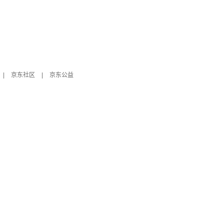
|
京东社区
|
京东公益