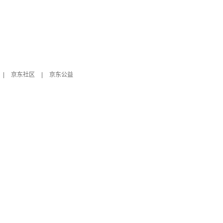
|
京东社区
|
京东公益