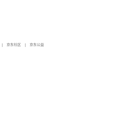
|
京东社区
|
京东公益