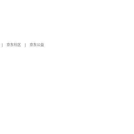
|
京东社区
|
京东公益