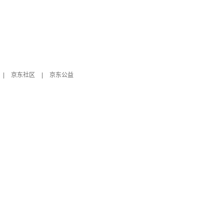
|
京东社区
|
京东公益