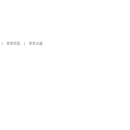
|
京东社区
|
京东公益