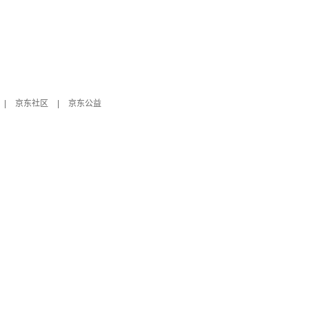
|
京东社区
|
京东公益