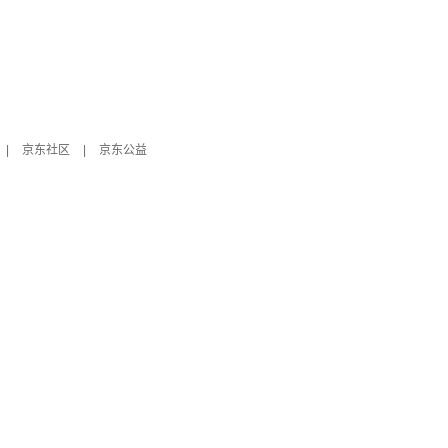
|
京东社区
|
京东公益