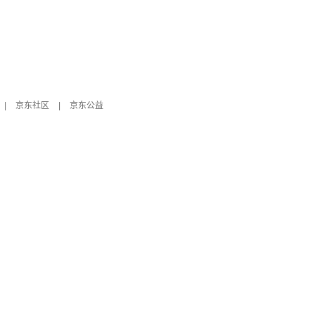
|
京东社区
|
京东公益