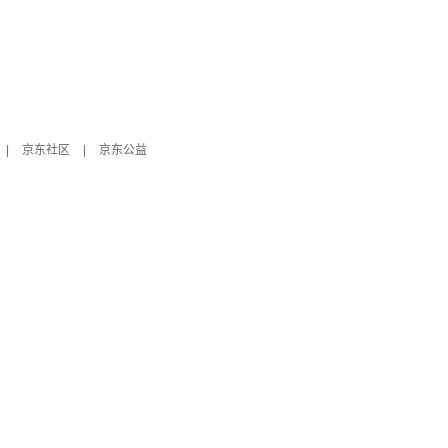
|
京东社区
|
京东公益