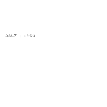
|
京东社区
|
京东公益