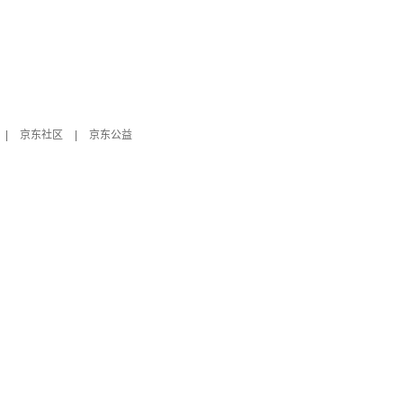
|
京东社区
|
京东公益