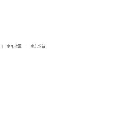
|
京东社区
|
京东公益