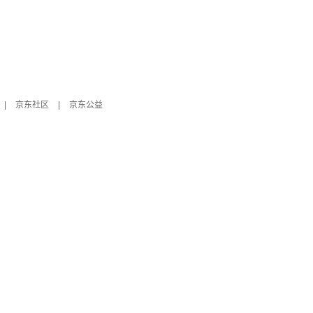
|
京东社区
|
京东公益