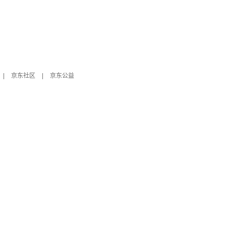
|
京东社区
|
京东公益