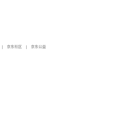
|
京东社区
|
京东公益