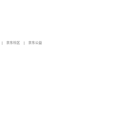
|
京东社区
|
京东公益