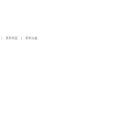
|
京东社区
|
京东公益