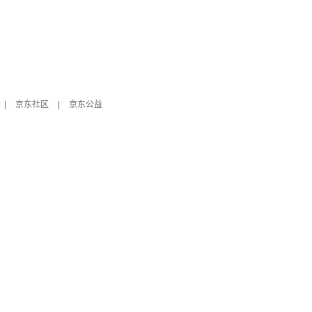
|
京东社区
|
京东公益