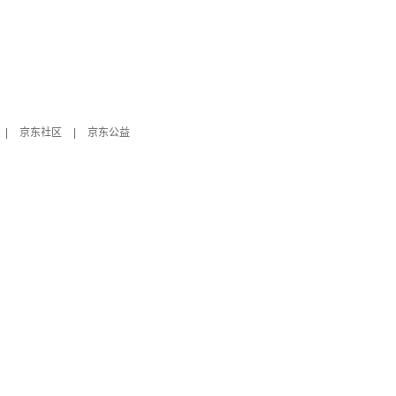
|
京东社区
|
京东公益