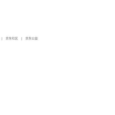
|
京东社区
|
京东公益