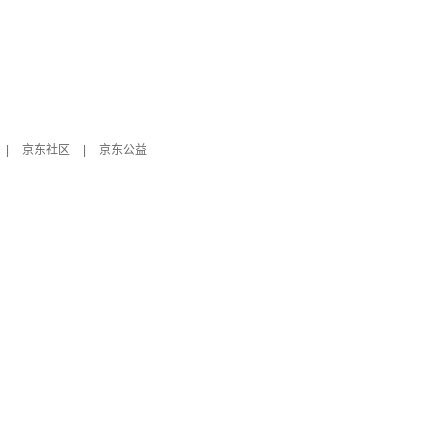
|
京东社区
|
京东公益