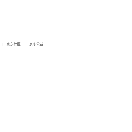
|
京东社区
|
京东公益