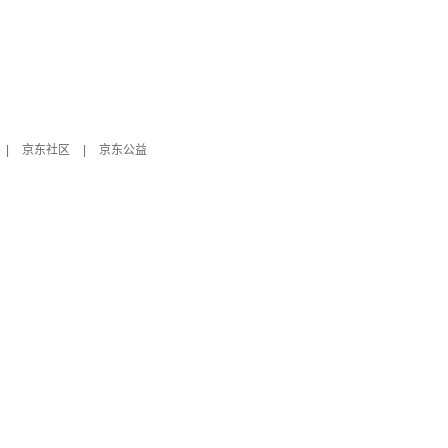
|
京东社区
|
京东公益