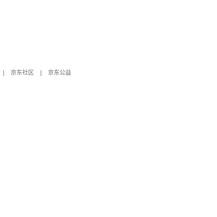
|
京东社区
|
京东公益