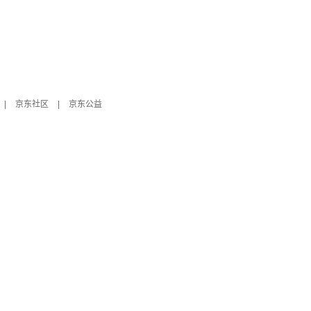
|
京东社区
|
京东公益