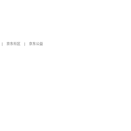
|
京东社区
|
京东公益