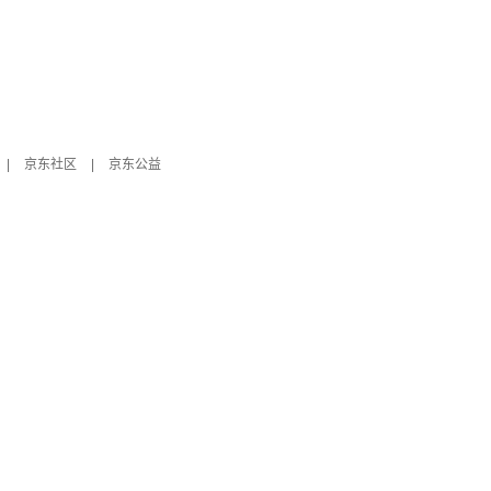
|
京东社区
|
京东公益