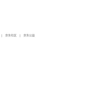
|
京东社区
|
京东公益