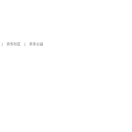
|
京东社区
|
京东公益