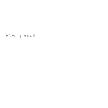
|
京东社区
|
京东公益