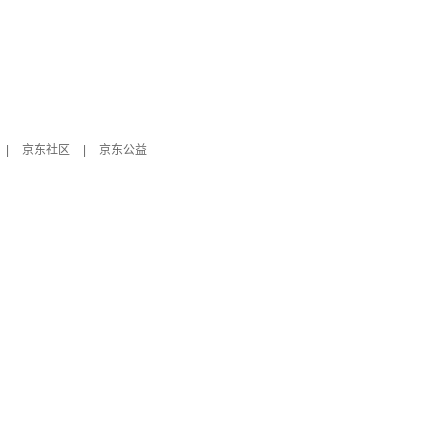
|
京东社区
|
京东公益