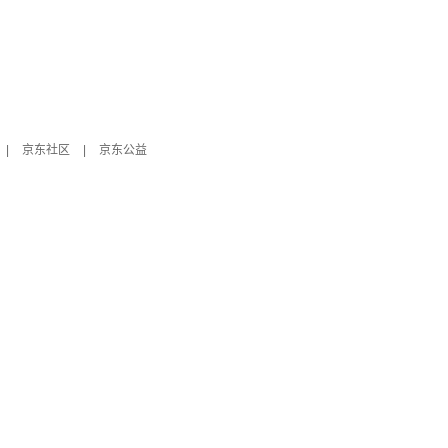
|
京东社区
|
京东公益