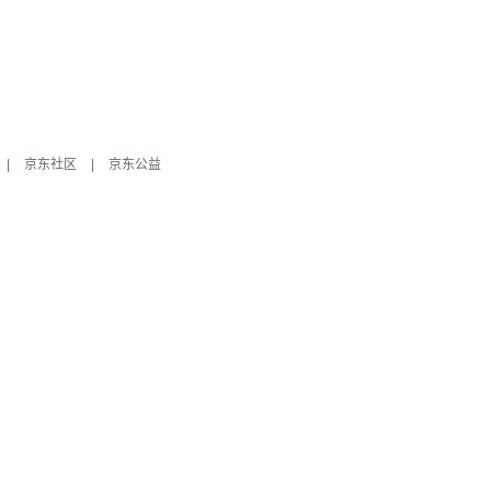
|
京东社区
|
京东公益