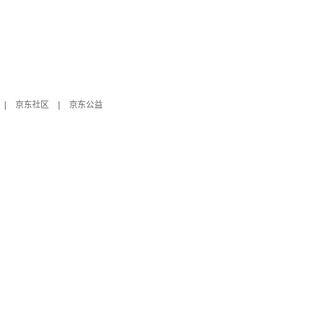
|
京东社区
|
京东公益