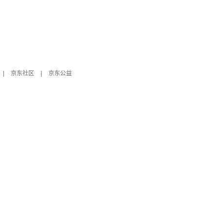
|
京东社区
|
京东公益