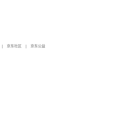
|
京东社区
|
京东公益