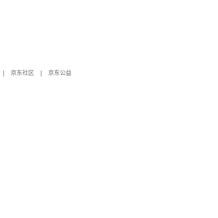
|
京东社区
|
京东公益