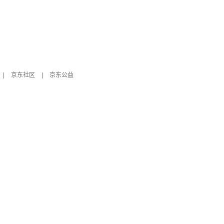
|
京东社区
|
京东公益