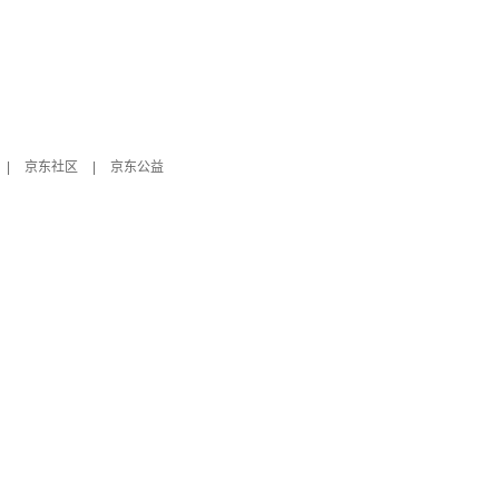
|
京东社区
|
京东公益