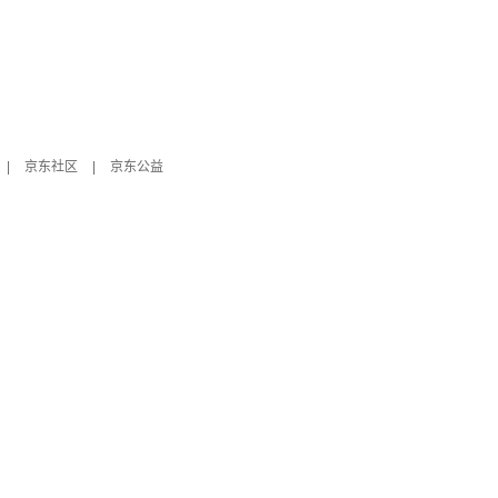
|
京东社区
|
京东公益