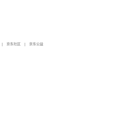
|
京东社区
|
京东公益