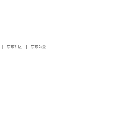
|
京东社区
|
京东公益