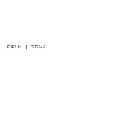
|
京东社区
|
京东公益