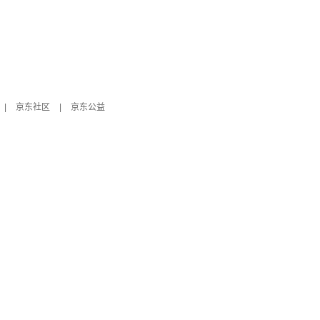
|
京东社区
|
京东公益