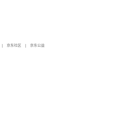
|
京东社区
|
京东公益