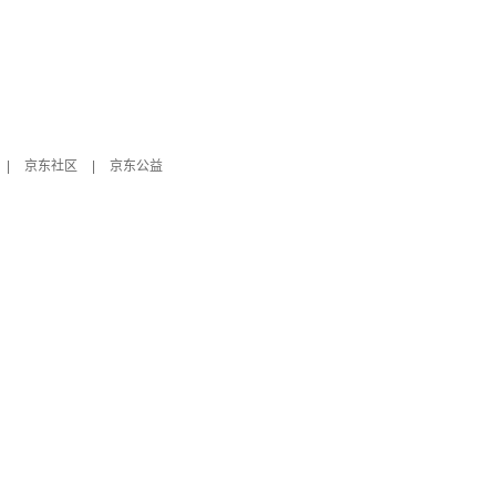
|
京东社区
|
京东公益