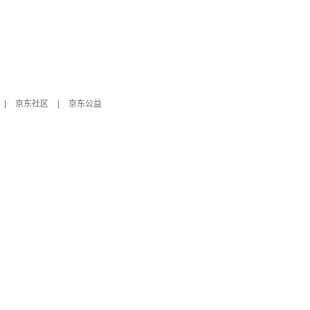
|
京东社区
|
京东公益