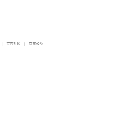
|
京东社区
|
京东公益