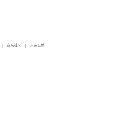
|
京东社区
|
京东公益